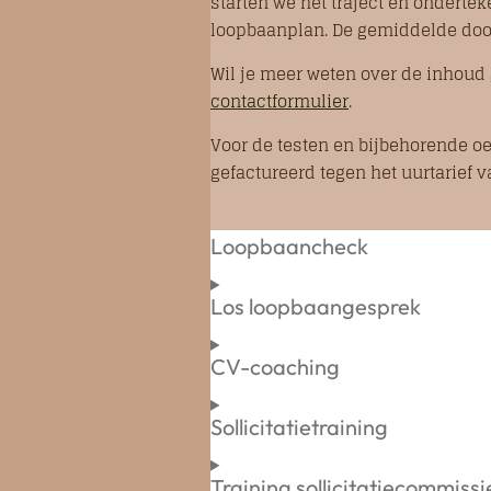
starten we het traject en onderte
loopbaanplan. De gemiddelde doorl
Wil je meer weten over de inhoud
contactformulier
.
Voor de testen en bijbehorende o
gefactureerd tegen het uurtarief 
Loopbaancheck
Los loopbaangesprek
CV-coaching
Sollicitatietraining
Training sollicitatiecommissi