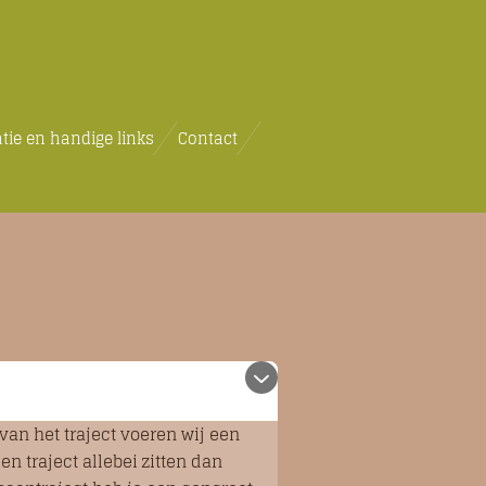
tie en handige links
Contact
van het traject voeren wij een
 traject allebei zitten dan