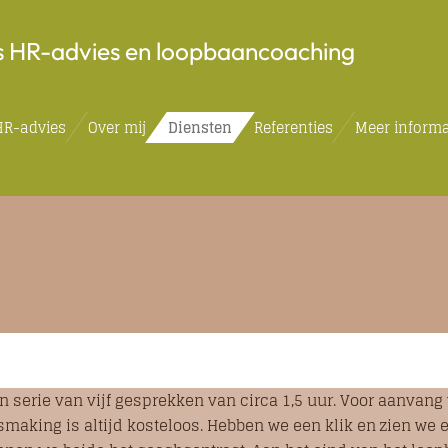
s HR-advies en loopbaancoaching
HR-advies
Over mij
Diensten
Referenties
Meer informa
n serie van vijf gesprekken van circa 1,5 uur. Voor aanvang 
king is altijd kosteloos. Hebben we een klik en zien we een