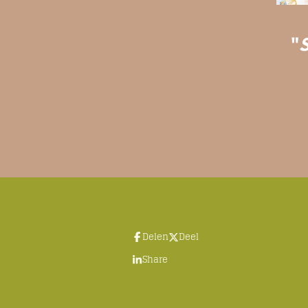
"
S
Delen
Deel
Share