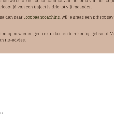
kenen we beide het coachcontract. Aan het eind van het loop
ooptijd van een traject is drie tot vijf maanden.
 ga dan naar
Loopbaancoaching.
Wil je graag een prijsopgav
efeningen worden geen extra kosten in rekening gebracht. 
van HR-advies.
es